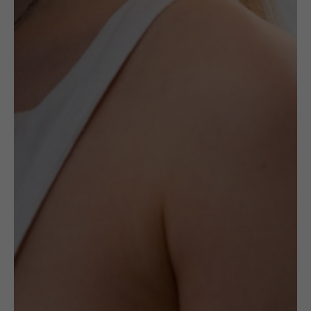
zamówienie, lub ekskluzywnie – w
pojedynczych egzemplarzach
pochodzących w wystaw i
konkursów jubilerskich.
Jeśli chciałbyś zapoznać się z
portfolio naszych artystów, u których
możesz złożyć przez nas wyjątkowe
zamówienie, powinieneś szukać
tutaj
: