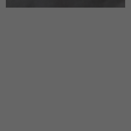
Zachęcamy do zapoznania się z
naszym
portfolio
i kontaktu – cały
nasz zespół będzie w stanie
odpowiedzieć na wszystkie pytania
w języku polskim jak i angielskim.
Napisz do nas maila, zadzwoń lub
użyj naszej
formy kontaktowej
.