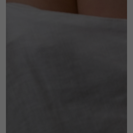
Jeśli masz jakieś pytania, zarówno
odnośnie konkretnych prac i
twórców, lub też samego procesu
zamówienia – odezwij się do nas
tutaj
.