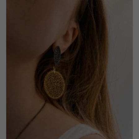
Cieszymy się, że trafiłeś na naszą
stronę!
W (UN)POLISHED szczycimy się
między innymi współpracą z
artystami, których produktów nie da
się dostać bezpośrednio online. Są
to twórcy, których prace są często
dostępne tylko i wyłącznie na